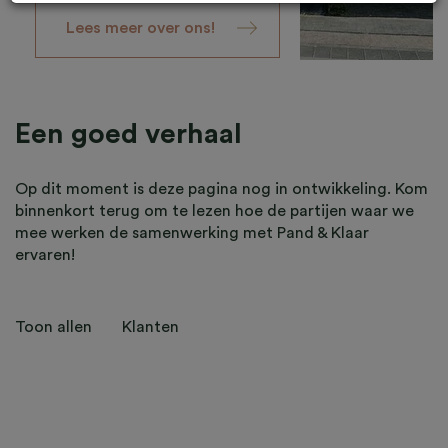
verzamelen met technieken waaronder cookies
meer informatie over je apparaat, locatie, browser
Lees meer over ons! 
en surfgedrag.
Lees het Google Privacybeleid en
hun Servicevoorwaarden
voor meer informatie over
hoe Google uw persoonsgegevens gebruikt. Wij
gebruiken dit voor de volgende doeleinden:
Een goed verhaal
analyseren van de activiteit op de website en app,
integreren van social media, personaliseren van
content en marketing, informatie op een apparaat
Op dit moment is deze pagina nog in ontwikkeling. Kom
opslaan en/of openen, gepersonaliseerde en niet
binnenkort terug om te lezen hoe de partijen waar we
gepersonaliseerde advertenties,
mee werken de samenwerking met Pand & Klaar
advertentiemeting, inzichten in bezoekers en
ervaren!
productontwikkeling. Wij kunnen ook uw
geolocatie gegevens gebruiken, indien u hier
toestemming voor geeft.
Toon allen
Klanten
Geef toestemming of stel uw eigen keuze in
cookie-instellingen.
Lees meer in onze
privacy
policy.