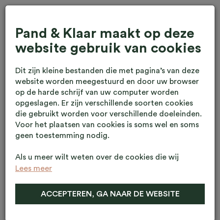
Pand & Klaar maakt op deze
website gebruik van cookies
Dit zijn kleine bestanden die met pagina’s van deze
website worden meegestuurd en door uw browser
op de harde schrijf van uw computer worden
opgeslagen. Er zijn verschillende soorten cookies
die gebruikt worden voor verschillende doeleinden.
Voor het plaatsen van cookies is soms wel en soms
geen toestemming nodig.
Als u meer wilt weten over de cookies die wij
gebruiken, de gegevens die daarmee verzameld
Lees meer
-
worden en over uw rechten op dit punt, lees dan
-
onze
privacy policy.
ACCEPTEREN, GA NAAR DE WEBSITE
Pand & Klaar en derden (waaronder Google)